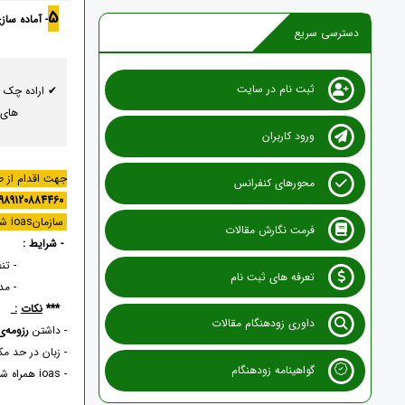
5
- آماده سا
دسترسی سریع
ثبت نام در سایت
✔ اراده چک ل
های 
ورود کاربران
جهت اقدام از ط
محورهای کنفرانس
989120884460
Tel & Whatsapp
سازمانioas شما را در تمام این مراحل همراهی می نمائید.
فرمت نگارش مقالات
- شرایط :
- تنظیم رز
تعرفه های ثبت نام
- مدرک زبا
***
نکات
:
داوری زودهنگام مقالات
- داشتن
رزومه‌
- زبان در حد م
گواهینامه زودهنگام
- ioas همراه شما در تمام مراحل (چاپ مقاله در کنفرانس و ژورنال)-(تنظیم cv و ترجمه در صورت نیاز)