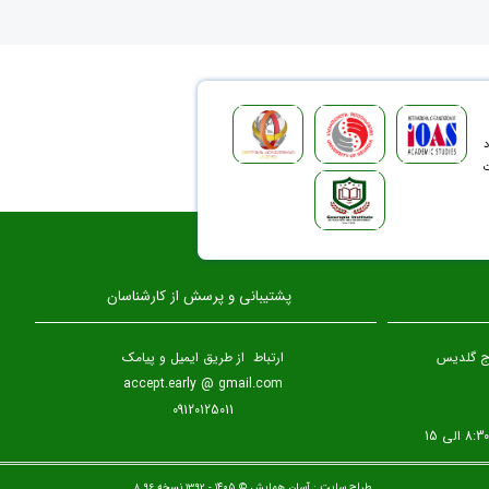
د
ت
پشتیبانی و پرسش از کارشناسان
برج گلدیس
ارتباط از طریق ایمیل و پیامک
accept.early @ gmail.com
09120125011
طراح سایت :
آسان همایش
© ۱۴۰۵ - 1392 نسخه 8.96