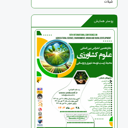
شیلات
پوستر همایش
›
‹