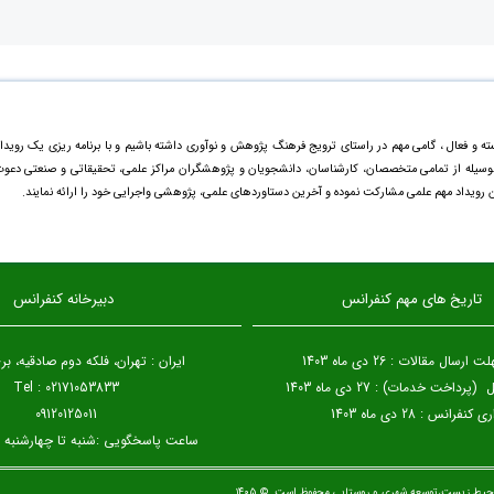
ته و فعال ، گامی مهم در راستای ترویج فرهنگ پژوهش و نوآوری داشته باشیم و با برنامه ریزی یک رویدا
ینوسیله از تمامی متخصصان، کارشناسان، دانشجویان و پژوهشگران مراکز علمی، تحقیقاتی و صنعتی دعو
ن رویداد مهم علمی مشارکت نموده و آخرین دستاورد‌های علمی، پژوهشی واجرایی خود را ارائه نمایند.
تاریخ های مهم کنفرانس
دبیرخانه کنفرانس
سال مقالات : 26 دی ماه 1403
ایران : تهران، فلکه دوم صادقیه، 
داخت خدمات) : 27 دی ماه 1403
Tel : 02171053833
 کنفرانس : 28 دی ماه 1403
09120125011
ساعت پاسخگویی :شنبه تا چهارشنبه 8:30 الی 15
حیط زیست،توسعه شهری و روستایی محفوظ است. © ۱۴۰۵